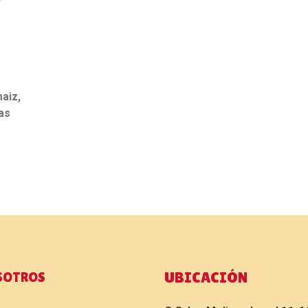
maiz,
as
UBICACIÓN
SOTROS