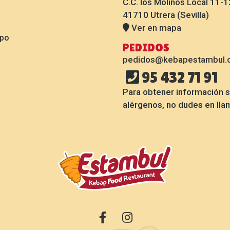
C.C. los Molinos Local 11-1
41710 Utrera (Sevilla)
Ver en mapa
ipo
PEDIDOS
pedidos@kebapestambul.
95 432 71 91
Para obtener información 
alérgenos, no dudes en lla