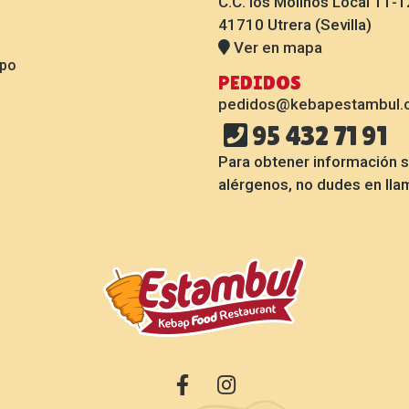
C.C. los Molinos Local 11-1
41710 Utrera (Sevilla)
Ver en mapa
ipo
PEDIDOS
pedidos@kebapestambul.
95 432 71 91
Para obtener información 
alérgenos, no dudes en lla